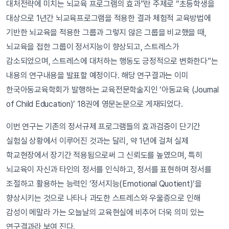
대처전략에 미치는 뇌교육 프로그램의 효과”란 주제로 “초등학생을
대상으로 1년간 뇌교육프로그램을 적용한 결과 체험적 교육방법에
기반한 뇌교육을 적용한 그룹과 그렇지 않은 그룹을 비교했을 때,
뇌교육을 접한 그룹이 정서지능이 향상되고, 스트레스가
감소되었으며, 스트레스에 대처하는 행동도 긍정적으로 변화한다”는
내용의 연구내용을 발표할 예정이다. 해당 연구결과는 이미
한국아동교육학회가 발행하는 교육전문학술지인 ‘아동교육 (Journal
of Child Education)’ 18권에 영문논문으로 게재되었다.
이번 연구는 기존의 정서규제 프로그램들의 효과검증이 단기간
실험실 상황에서 이루어진 것과는 달리, 약 1년에 걸쳐 실제
학교현장에서 장기간 적용됨으로써 그 신뢰도를 높였으며, 특히
뇌교육이 자신과 타인의 정서를 인식하고, 정서를 표현하며 정서를
조절하고 활용하는 능력인 ‘정서지능(Emotional Quotient)’을
향상시키는 것으로 나타나 과도한 스트레스와 우울증으로 인해
감성이 메말라 가는 오늘날의 교육현실에 비추어 더욱 의미 있는
연구결과라 보여 진다.