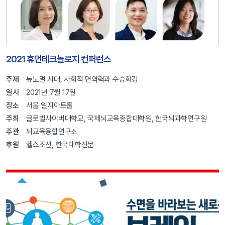
2021 휴먼테크놀로지 컨퍼런스
주제
뉴노멀 시대, 사회적 면역력과 수승화강
일시
2021년 7월 17일
장소
서울 일지아트홀
주최
글로벌사이버대학교, 국제뇌교육종합대학원, 한국뇌과학연구원
주관
뇌교육융합연구소
후원
헬스조선, 한국대학신문