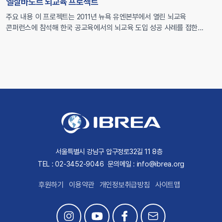
엘살바도르 뇌교육 프로젝트
주요 내용 이 프로젝트는 2011년 뉴욕 유엔본부에서 열린 뇌교육
콘퍼런스에 참석해 한국 공교육에서의 뇌교육 도입 성공 사례를 접한
카를로스 가르시아 엘살바도르 유엔대사가 자국의 외교부와 교육부에
뇌교육 도입을 제안하면서 파일럿 프로젝트로 시작됐습니다. 이후
2013년부터 엘살바도르 교육부와 교원복지연합(Salvadorian Institute
for Educator’s Wellness, ISBM) 주도로 엘살바도르 전국의 교원 연수에
집중해 2017년까지 엘살바도르 전 학교의 4분의 1에 해당하는 1400여
[…]
서울특별시 강남구 압구정로32길 11 8층
TEL : 02-3452-9046
문의메일 : info@ibrea.org
후원하기
이용약관
개인정보취급방침
사이트맵