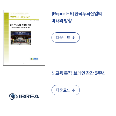
[Report- 5] 한국두뇌산업의
미래와 방향
다운로드 ↓
뇌교육 특집_브레인 창간 5주년
다운로드 ↓