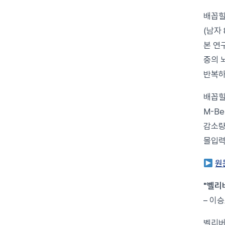
배꼽힐
(남자
본 연
중의 
반복하
배꼽힐
M-B
감소량
몰입력
원
"벨리
– 이승
벨리버