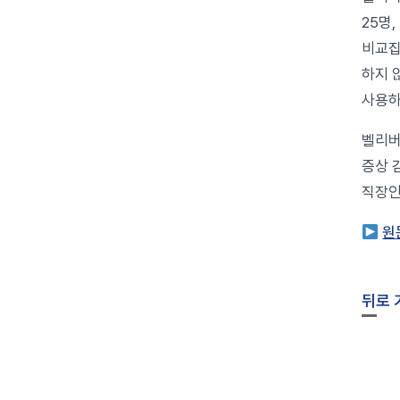
25명
비교집
하지 
사용하
벨리버
증상 
직장인
원
뒤로 