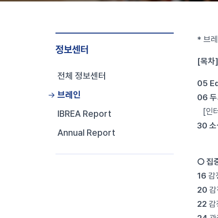
* 브레
정보센터
[목차
전체 정보센터
05 E
브레인
06 
[인터
IBREA Report
30 
Annual Report
“국학
○ 집
16
감
20
감
22
감