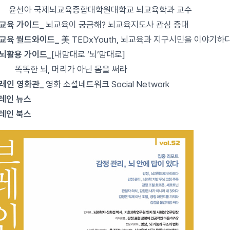
아 국제뇌교육종합대학원대학교 뇌교육학과 교수
뇌교육 가이드_
뇌교육이 궁금해? 뇌교육지도사 관심 증대
뇌교육 월드와이드_
美 TEDxYouth, 뇌교육과 지구시민을 이야기하
두뇌활용 가이드_
[내맘대로 ‘뇌’맘대로]
한 뇌, 머리가 아닌 몸을 써라
브레인 영화관_
영화 소셜네트워크 Social Network
브레인 뉴스
브레인 북스