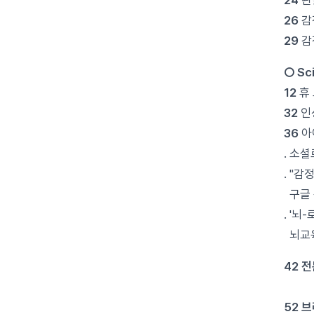
24
관
26
감
29
감
○ Sc
12
휴
32
인
36
아
. 소셜
. "
구글 
. '뇌
뇌교육
42 
이승
52 