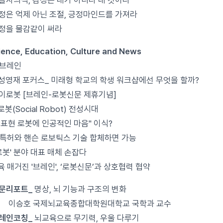
찰자의식, 감정은 내가 아니라 내 것이다
정은 억제 아닌 조절, 긍정마인드를 가져라
정을 물감같이 써라
ience, Education, Culture and News
 브레인
성영재 포커스_ 미래형 학교의 학생 워크샵에선 무엇을 할까?
이로봇 [브레인-로봇신문 제휴기념]
로봇(Social Robot) 전성시대
감정표현 로봇에 인공적인 마음" 이식?
특허와 핸슨 로보틱스 기술 합체하면 가능
-로봇' 분야 대표 매체 손잡다
 매거진 '브레인', ‘로봇신문’과 상호협력 협약
전문리포트_
명상, 뇌 기능과 구조의 변화
호 국제뇌교육종합대학원대학교 국학과 교수
브레인코칭_
뇌교육으로 무기력, 우울 다루기