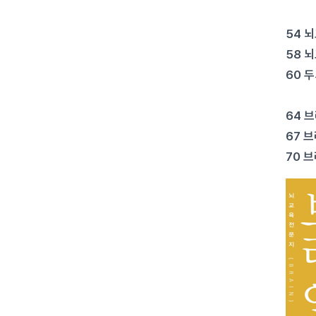
윤선
54 
58 
60 
똑똑
64 
67 
70 