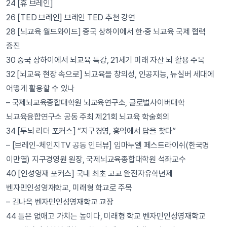
24 [휴 브레인]
26 [TED 브레인] 브레인 TED 추천 강연
28 [뇌교육 월드와이드] 중국 상하이에서 한·중 뇌교육 국제 협력
증진
30 중국 상하이에서 뇌교육 특강, 21세기 미래 자산 뇌 활용 주목
32 [뇌교육 현장 속으로] 뇌교육을 창의성, 인공지능, 뉴실버 세대에
어떻게 활용할 수 있나
– 국제뇌교육종합대학원 뇌교육연구소, 글로벌사이버대학
뇌교육융합연구소 공동 주최 제21회 뇌교육 학술회의
34 [두뇌 리더 포커스] “지구경영, 홍익에서 답을 찾다”
– [브레인-체인지TV 공동 인터뷰] 임마누엘 페스트라이쉬(한국명
이만열) 지구경영원 원장, 국제뇌교육종합대학원 석좌교수
40 [인성영재 포커스] 국내 최초 고교 완전자유학년제
벤자민인성영재학교, 미래형 학교로 주목
– 김나옥 벤자민인성영재학교 교장
44 틀은 없애고 가치는 높이다, 미래형 학교 벤자민인성영재학교