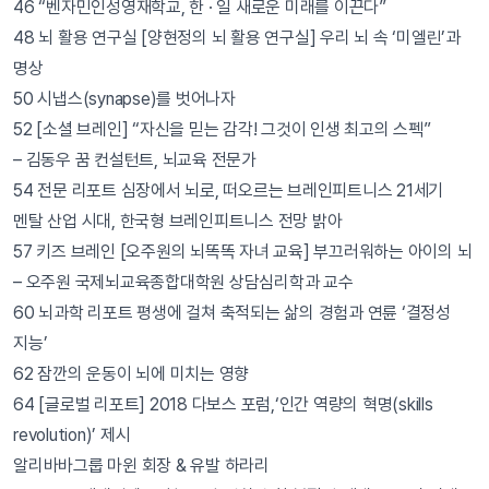
46 “벤자민인성영재학교, 한 · 일 새로운 미래를 이끈다”
48 뇌 활용 연구실 [양현정의 뇌 활용 연구실] 우리 뇌 속 ‘미엘린’과
명상
50 시냅스(synapse)를 벗어나자
52 [소셜 브레인] “자신을 믿는 감각! 그것이 인생 최고의 스펙”
– 김동우 꿈 컨설턴트, 뇌교육 전문가
54 전문 리포트 심장에서 뇌로, 떠오르는 브레인피트니스 21세기
멘탈 산업 시대, 한국형 브레인피트니스 전망 밝아
57 키즈 브레인 [오주원의 뇌똑똑 자녀 교육] 부끄러워하는 아이의 뇌
– 오주원 국제뇌교육종합대학원 상담심리학과 교수
60 뇌과학 리포트 평생에 걸쳐 축적되는 삶의 경험과 연륜 ‘결정성
지능’
62 잠깐의 운동이 뇌에 미치는 영향
64 [글로벌 리포트] 2018 다보스 포럼,‘인간 역량의 혁명(skills
revolution)’ 제시
알리바바그룹 마윈 회장 & 유발 하라리