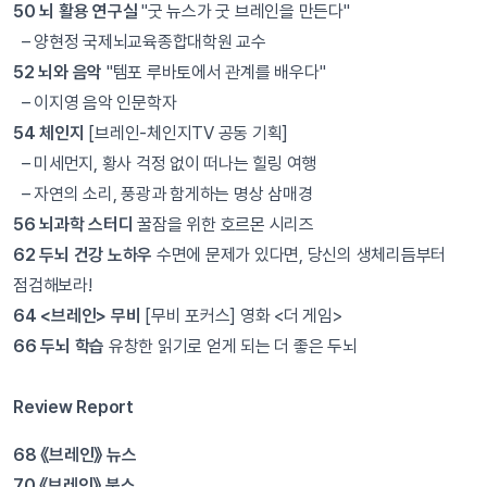
50 뇌 활용 연구실
"굿 뉴스가 굿 브레인을 만든다"
– 양현정 국제뇌교육종합대학원 교수
52 뇌와 음악
"템포 루바토에서 관계를 배우다"
– 이지영 음악 인문학자
54 체인지
[브레인-체인지TV 공동 기획]
– 미세먼지, 황사 걱정 없이 떠나는 힐링 여행
– 자연의 소리, 풍광과 함게하는 명상 삼매경
56 뇌과학 스터디
꿀잠을 위한 호르몬 시리즈
62 두뇌 건강 노하우
수면에 문제가 있다면, 당신의 생체리듬부터
점검해보라!
64 <브레인> 무비
[무비 포커스] 영화 <더 게임>
66 두뇌 학습
유창한 읽기로 얻게 되는 더 좋은 두뇌
Review Report
68 《브레인》 뉴스
70 《브레인》 북스