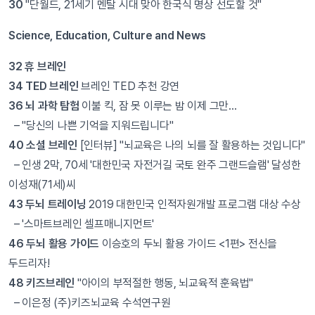
30
"단월드, 21세기 멘탈 시대 맞아 한국식 명상 선도할 것"
Science, Education, Culture and News
32
휴 브레인
34
TED 브레인
브레인 TED 추천 강연
36 뇌 과학 탐험
이불 킥, 잠 못 이루는 밤 이제 그만…
– "당신의 나쁜 기억을 지워드립니다"
40
소셜 브레인
[인터뷰] "뇌교육은 나의 뇌를 잘 활용하는 것입니다"
– 인생 2막, 70세 '대한민국 자전거길 국토 완주 그랜드슬램' 달성한
이성재(71세)씨
43 두뇌 트레이닝
2019 대한민국 인적자원개발 프로그램 대상 수상
– '스마트브레인 셀프매니지먼트'
46
두뇌 활용 가이드
이승호의 두뇌 활용 가이드 <1편> 전신을
두드리자!
48
키즈브레인
"아이의 부적절한 행동, 뇌교육적 훈육법"
– 이은정 (주)키즈뇌교육 수석연구원