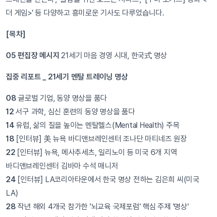
더 게임>' 등 다양하고 흥미로운 기사도 다루었습니다.
[목차]
05 편집장 메시지
21세기 마음 경영 시대, 한국式 명상
집중 리포트 _ 21세기 멘탈 트레이닝 명상
08
글로벌 기업, 동양 명상을 품다
12
서구 과학, 심신 훈련의 동양 명상을 품다
14
유럽, 삶의 질을 높이는 멘탈헬스(Mental Health) 주목
18
[인터뷰] 美 뉴욕 바디앤브레인센터 조나단 마티네즈 원장
22
[인터뷰] 뉴욕, 메사추세츠, 일리노이 등 미국 6개 지역
바디앤브레인센터 김바마 수석 매니저
24
[인터뷰] LA코리아타운에서 한국 명상 전하는 김은희 씨(미국
LA)
28
작년 해외 4개국 참가한 '뇌교육 국제포럼' 핵심 주제 '명상'