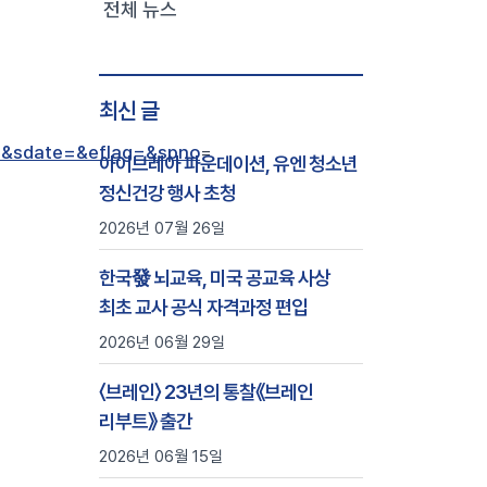
전체 뉴스
최신 글
&sdate=&eflag=&spno
=
아이브레아 파운데이션, 유엔 청소년
정신건강 행사 초청
2026년 07월 26일
한국發 뇌교육, 미국 공교육 사상
최초 교사 공식 자격과정 편입
2026년 06월 29일
〈브레인〉 23년의 통찰《브레인
리부트》 출간
2026년 06월 15일