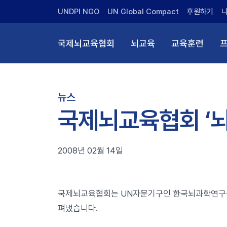
UNDPI NGO
UN Global Compact
후원하기
국제뇌교육협회
뇌교육
교육훈련
뉴스
국제뇌교육협회 ‘뇌
2008년 02월 14일
국제뇌교육협회는 UN자문기구인 한국뇌과학연구원
펴냈습니다.