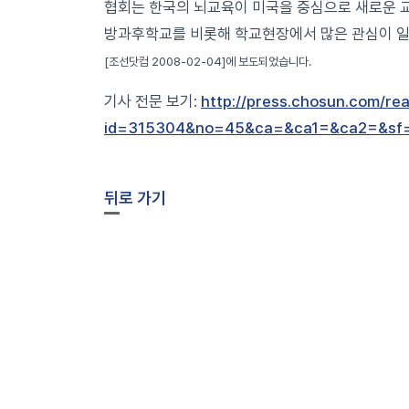
협회는 한국의 뇌교육이 미국을 중심으로 새로운 
방과후학교를 비롯해 학교현장에서 많은 관심이 일
[조선닷컴
2008-02-04
]에 보도되었습니다.
기사 전문 보기:
http://press.chosun.com/re
id=315304&no=45&ca=&ca1=&ca2=&sf=
뒤로 가기