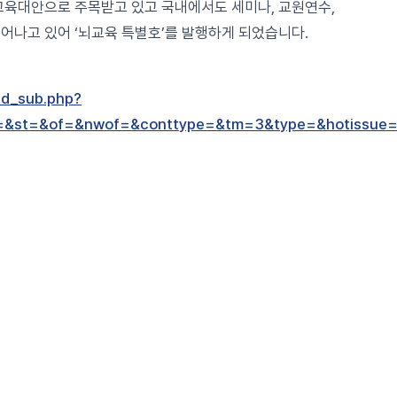
교육대안으로 주목받고 있고 국내에서도 세미나, 교원연수,
어나고 있어 ‘뇌교육 특별호’를 발행하게 되었습니다.
ad_sub.php?
&st=&of=&nwof=&conttype=&tm=3&type=&hotissue=