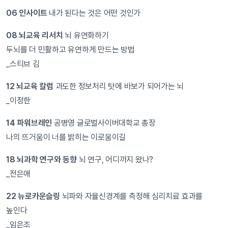
06 인사이트
내가 된다는 것은 어떤 것인가
08 뇌교육 리서치
뇌 유연화하기
두뇌를 더 민활하고 유연하게 만드는 방법
_스티브 김
12 뇌교육 칼럼
과도한 정보처리 탓에 바보가 되어가는 뇌
_이정한
14 파워브레인
공병영 글로벌사이버대학교 총장
나의 뜨거움이 너를 밝히는 이로움이길
18 뇌과학 연구와 동향
뇌 연구, 어디까지 왔나?
_전은애
22 뉴로카운슬링
뇌파와 자율신경계를 측정해 심리치료 효과를
높인다
_임은조