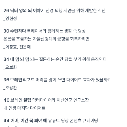
26 닥터 양의 뇌 이야기
신경 퇴행 지연을 위해 개발한 식단
_양현정
30 수련하다
트레이너와 함께하는 생활 속 명상
온몸을 조율하는 자율신경계의 균형을 회복하려면
_이창호, 전은애
34 내 맘 뇌 맘
뇌는 질문하는 순간 답을 찾기 위해 움직인다
_오보화
36 브레인 리포트
머리를 많이 쓰면 다이어트 효과가 있을까?
_조용환
40 브레인 셀럽
닥터다이어리 이산인군 연구소장
내 인생 마지막 다이어트
44 어머, 이건 꼭 봐야 해
유튜브 영상 콘텐츠 큐레이팅