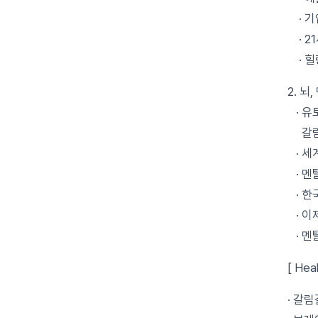
· 기
· 2
· 힐
2. 뇌
· 유
갈림길
· 세
· 멘
· 한
· 이
· 멘
[ Hea
· 갈