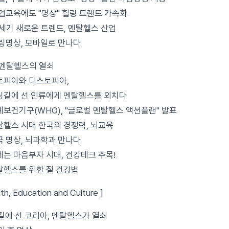
업교육에도 "명상" 힐링 트렌드 가속화
1세기 새로운 트렌드, 멘탈헬스 산업
링명상, 모바일로 만나다
, 멘탈헬스의 열쇠
토피아와 디스토피아,
에 선 인류에게 멘탈헬스를 외치다
계보건기구(WHO), "글로벌 멘탈헬스 액션플랜" 발표
탈헬스 시대 한국의 경쟁력, 뇌교육
국 명상, 뇌과학과 만나다
제는 마음부자 시대, 건강테크 주목!
탈헬스를 위한 절 건강법
lth, Education and Culture ]
림길에 선 코리아, 멘탈헬스가 열쇠