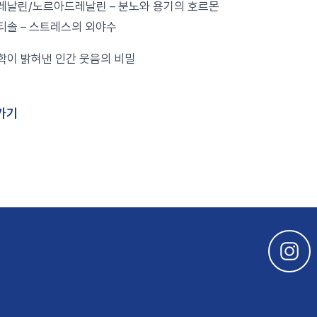
드레날린/노르아드레날린 – 분노와 용기의 호르몬
르티솔 – 스트레스의 외야수
과학이 밝혀낸 인간 웃음의 비밀
가기