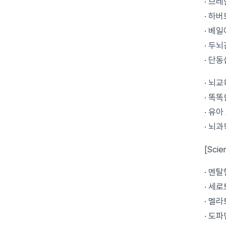
· 브레
· 하
· 베
· 두
· 단
· 뇌
· 똑
· 유
· 뇌
[Scie
· 멘
· 세
· 멜
· 도