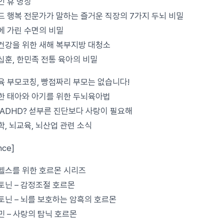
인 휴 명상
버드 행복 전문가가 말하는 즐거운 직장의 7가지 두뇌 비밀
일에 가린 수면의 비밀
뇌건강을 위한 새해 복부지방 대청소
동십훈, 한민족 전통 육아의 비밀
교육 부모코칭, 빵점짜리 부모는 없습니다!
똑한 태아와 아기를 위한 두뇌육아법
아 ADHD? 섣부른 진단보다 사랑이 필요해
과학, 뇌교육, 뇌산업 관련 소식
nce]
탈헬스를 위한 호르몬 시리즈
로토닌 – 감정조절 호르몬
라토닌 – 뇌를 보호하는 암흑의 호르몬
파민 – 사랑의 탐닉 호르몬