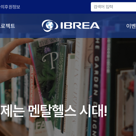
나의후원정보
프로젝트
이벤
] 이제는 멘탈헬스 시대!