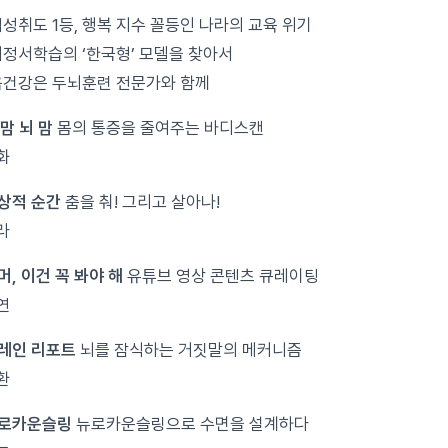
성취도 1등, 행복 지수 꼴등인 나라의 교육 위기
정서학습의 ‘한국형’ 모델을 찾아서
건강은 두뇌훈련 전문가와 함께
 맘 뇌 맘
몸의 통증을 줄여주는 바디스캔
화
명상적 순간
춤을 춰! 그리고 살아나!
라
머, 이건 꼭 봐야 해
유튜브 영상 콘텐츠 큐레이팅
연
브레인 리포트
뇌를 잠식하는 거짓말의 메커니즘
환
뉴로카운슬링
뉴로카운슬링으로 수면을 설계하다