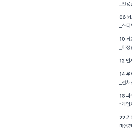
_전용
06 
_스티
10 
_이정
12 
14 
_전채
18 
“게임
22 
마음건