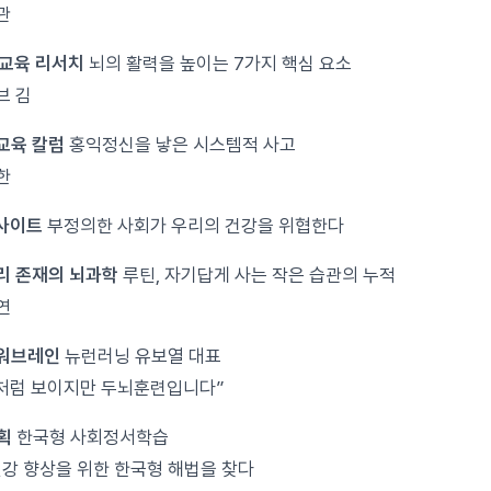
관
뇌교육 리서치
뇌의 활력을 높이는 7가지 핵심 요소
브 김
뇌교육 칼럼
홍익정신을 낳은 시스템적 사고
한
인사이트
부정의한 사회가 우리의 건강을 위협한다
우리 존재의 뇌과학
루틴, 자기답게 사는 작은 습관의 누적
연
파워브레인
뉴런러닝 유보열 대표
처럼 보이지만 두뇌훈련입니다”
기획
한국형 사회정서학습
강 향상을 위한 한국형 해법을 찾다