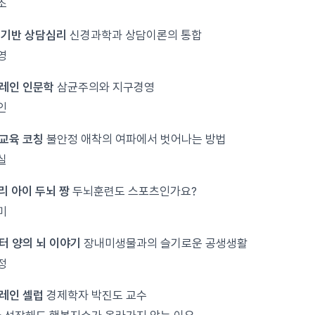
조
뇌 기반 상담심리
신경과학과 상담이론의 통합
영
브레인 인문학
삼균주의와 지구경영
인
뇌교육 코칭
불안정 애착의 여파에서 벗어나는 방법
실
우리 아이 두뇌 짱
두뇌훈련도 스포츠인가요?
미
닥터 양의 뇌 이야기
장내미생물과의 슬기로운 공생생활
정
브레인 셀럽
경제학자 박진도 교수