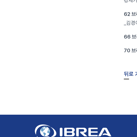
경제가
62 
_김경
66 
70 
뒤로 