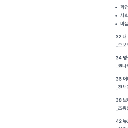
학업
사회
마음
32 내
_오보
34 
_권나
36 어
_전채
38 
_조용
42 