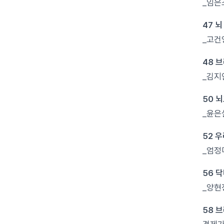
_임은
47 
_고건
48 
_김지
50 
_윤은
52 
_엄정
56 
_양현
58 