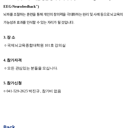
EEG-
Neurofeedback
")
뇌파를
조절하는
훈련을
통해
개인의
창의력을
극대화하는
원리
및
사례
등으로
뇌교육의
가능성과
효과를
인식할
수
있는
자리가
될
것입니다
.
3.
장 소
○
국제뇌교육종합대학원
101
호 강의실
4.
참가자격
○ 모든
관심있는
분들을 모십니다
.
5.
참가신청
○
041-529-2625
박
진규
,
참가비 없음
Back