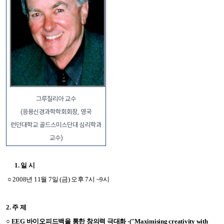
그루질리아 교수
(응용신경과학학회회장, 영국
런던대학교 골드스미스단대 심리학과
교수
)
1.
일 시
○
2008
년 11
월 7
일 (
금)
오후
7
시
~
9
시
2.
주 제
○
EEG
바이오피드백을
통한 창의력 극대화
-("
Maximising
creativity with