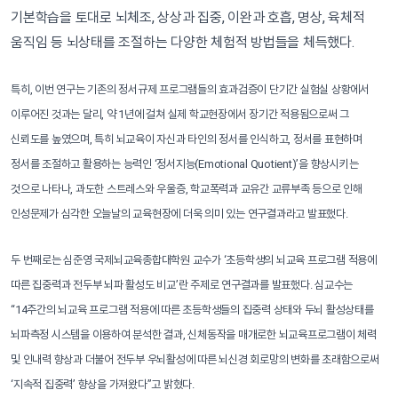
기본학습을 토대로 뇌체조, 상상과 집중, 이완과 호흡, 명상, 육체적
움직임 등 뇌상태를 조절하는 다양한 체험적 방법들을 체득했다.
특히, 이번 연구는 기존의 정서규제 프로그램들의 효과검증이 단기간 실험실 상황에서
이루어진 것과는 달리, 약 1년에 걸쳐 실제 학교현장에서 장기간 적용됨으로써 그
신뢰도를 높였으며, 특히 뇌교육이 자신과 타인의 정서를 인식하고, 정서를 표현하며
정서를 조절하고 활용하는 능력인 ‘정서지능(Emotional Quotient)’을 향상시키는
것으로 나타나, 과도한 스트레스와 우울증, 학교폭력과 교유간 교류부족 등으로 인해
인성문제가 심각한 오늘날의 교육현장에 더욱 의미 있는 연구결과라고 발표했다.
두 번째로는 심준영 국제뇌교육종합대학원 교수가 ‘초등학생의 뇌교육 프로그램 적용에
따른 집중력과 전두부 뇌파 활성도 비교’란 주제로 연구결과를 발표했다. 심교수는
“14주간의 뇌교육 프로그램 적용에 따른 초등학생들의 집중력 상태와 두뇌 활성상태를
뇌파측정 시스템을 이용하여 분석한 결과, 신체동작을 매개로한 뇌교육프로그램이 체력
및 인내력 향상과 더불어 전두부 우뇌활성에 따른 뇌신경 회로망의 변화를 초래함으로써
‘지속적 집중력’ 향상을 가져왔다”고 밝혔다.