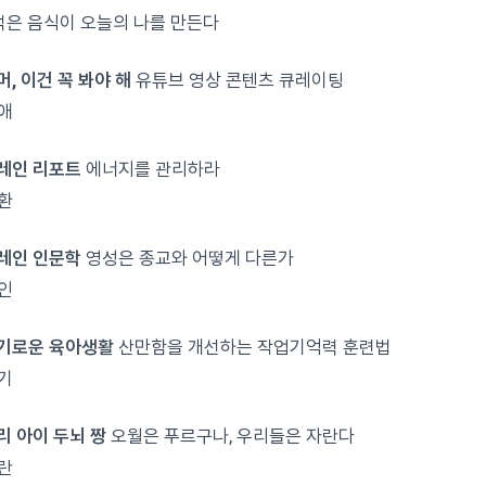
먹은 음식이 오늘의 나를 만든다
머, 이건 꼭 봐야 해
유튜브 영상 콘텐츠 큐레이팅
애
브레인 리포트
에너지를 관리하라
환
브레인 인문학
영성은 종교와 어떻게 다른가
인
슬기로운 육아생활
산만함을 개선하는 작업기억력 훈련법
기
우리 아이 두뇌 짱
오월은 푸르구나, 우리들은 자란다
란