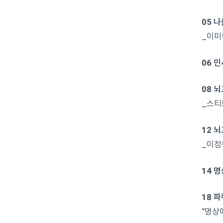
05 
_이미
06 
08 
_스티
12 
_이정
14 
18 
“명상