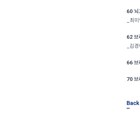
60 
_최미
62 
_김경
66 
70 
Back