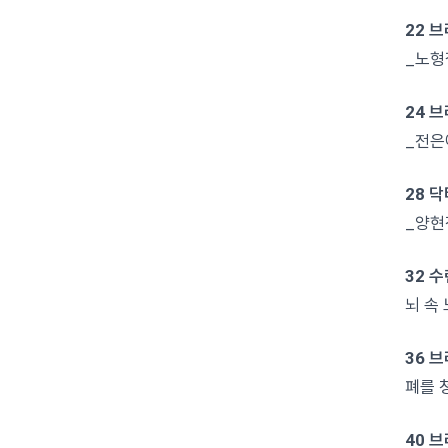
22 
_노형
24 
_전은
28 
_양현
32 
뇌 속
36 브
폐를 
40 브