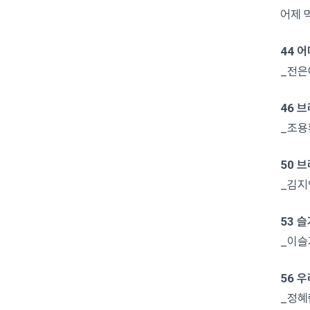
어제 
44 어
_전은
46 
_조용
50 
_김지
53 
_이슬
56 
_정혜