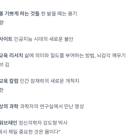
나를 기쁘게 하는 것들
한 발을 떼는 용기
향
인사이트
인공지능 시대의 새로운 불안
뇌교육 리서치
삶에 의미와 밀도를 부여하는 방법, 뇌감각 깨우기
브 김
뇌교육 칼럼
인간 잠재력의 새로운 개척지
한
명상의 과학
과학자의 연구실에서 만난 명상
파워브레인
정신의학자 강도형 박사
에서 제일 중요한 것은 몸이다”