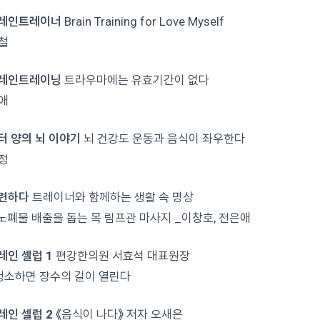
브레인트레이너
Brain Training for Love Myself
철
브레인트레이닝
트라우마에는 유효기간이 없다
애
닥터 양의 뇌 이야기
뇌 건강도 운동과 음식이 좌우한다
정
수련하다
트레이너와 함께하는 생활 속 명상
 노폐물 배출을 돕는 목 림프관 마사지 _이창호, 전은애
레인 셀럽 1
편강한의원 서효석 대표원장
청소하면 장수의 길이 열린다
레인 셀럽 2
《음식이 나다》 저자 오새은