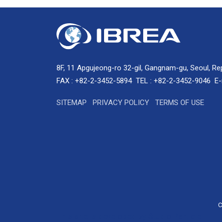
8F, 11 Apgujeong-ro 32-gil, Gangnam-gu, Seoul, Re
FAX : +82-2-3452-5894
TEL : +82-2-3452-9046
E-
SITEMAP
PRIVACY POLICY
TERMS OF USE
C
This site is developed by Studio Particle