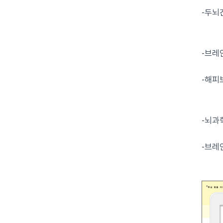
-두뇌
‘간통
-브레
-해피
굳은
-뇌과
-브레인
인류