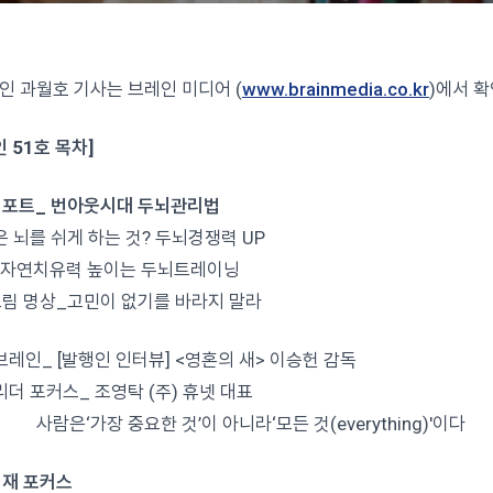
레인 과월호 기사는 브레인 미디어 (
www.brainmedia.co.kr
)에서 
 51호 목차]
포트_ 번아웃시대 두뇌관리법
은 뇌를 쉬게 하는 것? 두뇌경쟁력 UP
, 자연치유력 높이는 두뇌트레이닝
그림 명상_고민이 없기를 바라지 말라
브레인_ [발행인 인터뷰] <영혼의 새> 이승헌 감독
리더 포커스_ 조영탁 (주) 휴넷 대표
‘가장 중요한 것’이 아니라‘모든 것(everything)'이다
재 포커스