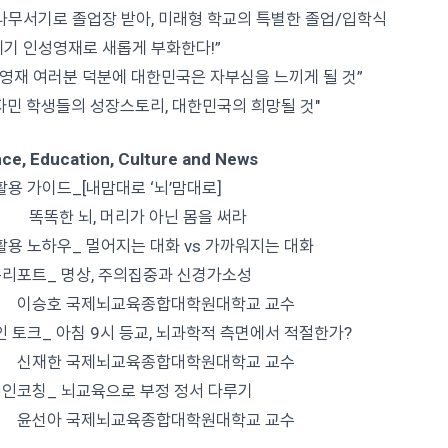
나무서기로 졸업장 받아, 미래형 학교의 특별한 졸업/입학식
1세기 인성영재로 새롭게 부화한다!”
성영재 여러분 덕분에 대한민국은 자부심을 느끼게 될 것”
벤자민 학생들의 성장스토리, 대한민국의 희망될 것"
ce, Education, Culture and News
활용 가이드_[내맘대로 ‘뇌’맘대로]
한 뇌, 머리가 아닌 몸을 써라
활용 노하우_ 멀어지는 대화 vs 가까워지는 대화
문리포트_ 명상, 주의집중과 신경가소성
호 국제뇌교육종합대학원대학교 교수
인 토크_ 아침 9시 등교, 뇌과학적 측면에서 적절한가?
한 국제뇌교육종합대학원대학교 교수
레인코칭_ 뇌교육으로 부정 정서 다루기
아 국제뇌교육종합대학원대학교 교수