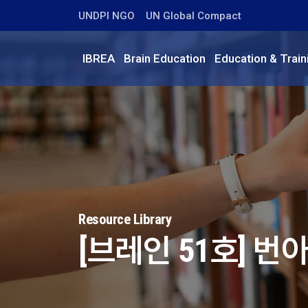
UNDPI NGO
UN Global Compact
IBREA
Brain Education
Education & Train
Resource Library
[브레인 51호] 번