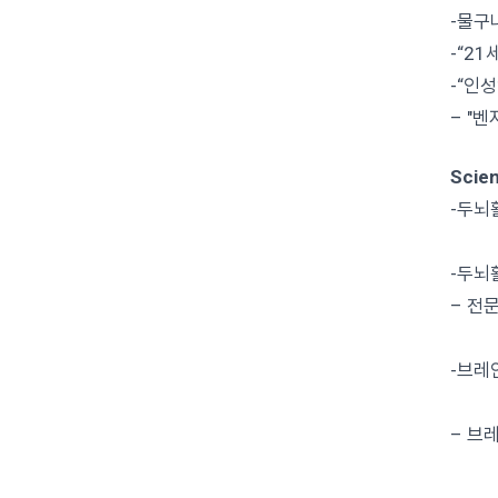
-물구
-“2
-“인
– "
Scien
-두뇌
똑똑
-두뇌
– 전
이승
-브레
신재
– 브
윤선