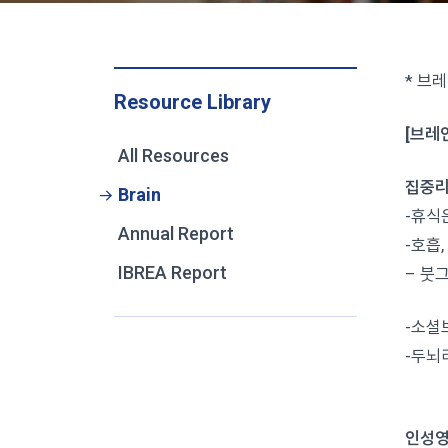
* 브
Resource Library
[브레인
All Resources
집중리
Brain
-휴식
Annual Report
-호흡
IBREA Report
– 붓
-소셜
-두뇌
사람은
인성영