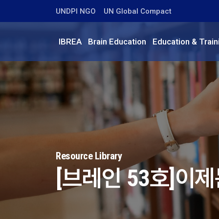
UNDPI NGO
UN Global Compact
IBREA
Brain Education
Education & Train
Resource Library
[브레인 53호]이