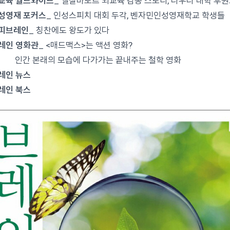
뇌교육 월드와이드
_ 엘살바도르 뇌교육 감동 스토리, 라우라 대학 후
인성영재 포커스
_ 인성스피치 대회 두각, 벤자민인성영재학교 학생들
해피브레인
_ 칭찬에도 왕도가 있다
브레인 영화관
_ <매드맥스>는 액션 영화?
 본래의 모습에 다가가는 끝내주는 철학 영화
브레인 뉴스
브레인 북스