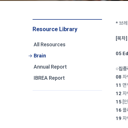
* 브레
Resource Library
[목차]
All Resources
05 Ed
Brain
Annual Report
○집중
08
자
IBREA Report
11
면
12
자
15
[
16
플
19
자