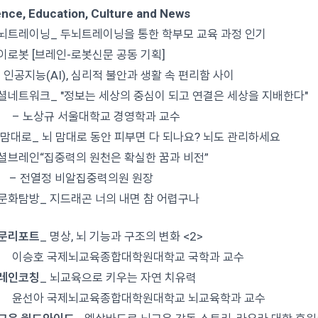
nce, Education, Culture and News
뇌트레이닝_ 두뇌트레이닝을 통한 학부모 교육 과정 인기
이로봇 [브레인-로봇신문 공동 기획]
능(AI), 심리적 불안과 생활 속 편리함 사이
셜네트워크_ "정보는 세상의 중심이 되고 연결은 세상을 지배한다"
노상규 서울대학교 경영학과 교수
 맘대로_ 뇌 맘대로 동안 피부면 다 되나요? 뇌도 관리하세요
셜브레인“집중력의 원천은 확실한 꿈과 비전”
전열정 비알집중력의원 원장
문화탐방_ 지드래곤 너의 내면 참 어렵구나
전문리포트
_ 명상, 뇌 기능과 구조의 변화 <2>
호 국제뇌교육종합대학원대학교 국학과 교수
브레인코칭
_ 뇌교육으로 키우는 자연 치유력
아 국제뇌교육종합대학원대학교 뇌교육학과 교수