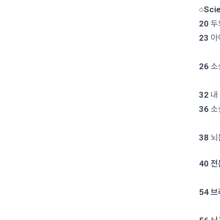
○Scie
20
두
23
아
인공지
26
소
– 
32
내
36
소
– 
38
뇌
40 
이승
54 
윤선