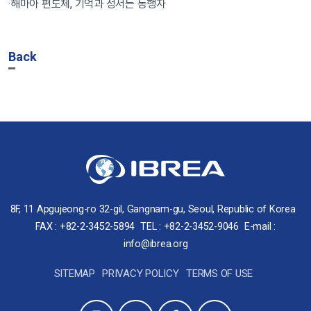
·해마아 편도체, 기억과 정서는 동행자
Back
8F, 11 Apgujeong-ro 32-gil, Gangnam-gu, Seoul, Republic of Korea
FAX : +82-2-3452-5894
TEL : +82-2-3452-9046
E-mail :
info@ibrea.org
SITEMAP
PRIVACY POLICY
TERMS OF USE