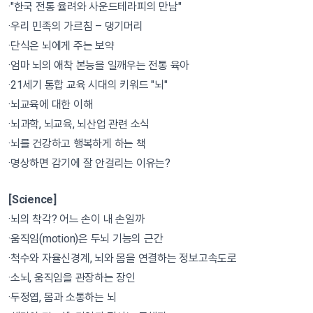
·"한국 전통 율려와 사운드테라피의 만남"
·우리 민족의 가르침 – 댕기머리
·단식은 뇌에게 주는 보약
·엄마 뇌의 애착 본능을 일깨우는 전통 육아
·21세기 통합 교육 시대의 키워드 "뇌"
·뇌교육에 대한 이해
·뇌과학, 뇌교육, 뇌산업 관련 소식
·뇌를 건강하고 행복하게 하는 책
·명상하면 감기에 잘 안걸리는 이유는?
[Science]
·뇌의 착각? 어느 손이 내 손일까
·움직임(motion)은 두뇌 기능의 근간
·척수와 자율신경계, 뇌와 몸을 연결하는 정보고속도로
·소뇌, 움직임을 관장하는 장인
·두정엽, 몸과 소통하는 뇌