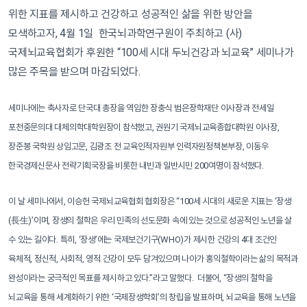
위한 지표를 제시하고 건강하고 성공적인 삶을 위한 방안을
모색하고자, 4월 1일 한국뇌과학연구원이 주최하고 (사)
국제뇌교육협회가 후원한 “100세 시대 두뇌건강과 뇌교육” 세미나가
많은 주목을 받으며 마감되었다.
세미나에는 축사자로 단국대 총장을 역임한 장충식 범은장학재단 이사장과 전세일
포천중문의대 대체의학대학원장이 참석했고, 권원기 국제뇌교육종합대학원 이사장,
장준봉 국학원 상임고문, 김광조 전 교육인적자원부 인력자원정책본부장, 이동우
한국경제신문사 전략기획국장을 비롯한 내빈과 일반시민 200여명이 참석했다.
이 날 세미나에서, 이승헌 국제뇌교육협회 협회장은 “100세 시대의 새로운 지표는 ‘장생
(長生)’이며, 장생의 철학은 우리 민족의 선도문화 속에 있는 것으로 성공적인 노년을 살
수 있는 길이다. 특히, ‘장생’에는 국제보건기구(WHO)가 제시한 건강의 4대 조건인
육체적, 정신적, 사회적, 영적 건강이 모두 담겨있으며 나아가 홍익철학이라는 삶의 목적과
완성이라는 궁극적인 목표를 제시하고 있다.”라고 말했다.
더불어, “장생의 철학을
뇌교육을 통해 세계화하기 위한 ‘국제장생학회’의 창립을 발표하며, 뇌교육을 통해 노년을