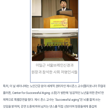
이일근 서울브레인신경과
원장과 참석한 사회 저명인사들
특히, 이 날 세미나에는 노인건강 분야 세계적 권위자인 제시존스 교수(캘리포니아 주립대
플러튼, Center for Successful Aging 소장)가 방한해 ‘성공적인 노년을 위한 준비’란
제목으로 특별강연을 했다. 제시 존스 교수는 ‘Successful aging"은 뇌를 젊게 쓰는
것임을 밝히며, 강연 도중에 파워 넘치는 댄스를 직접 선보이며 청중들에게 즐겁게