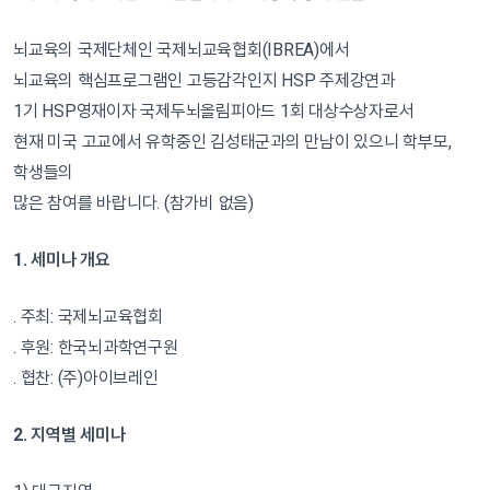
뇌교육의 국제단체인 국제뇌교육협회(IBREA)에서
뇌교육의 핵심프로그램인 고등감각인지 HSP 주제강연과
1기 HSP영재이자 국제두뇌올림피아드 1회 대상수상자로서
현재 미국 고교에서 유학중인 김성태군과의 만남이 있으니 학부모,
학생들의
많은 참여를 바랍니다. (참가비 없음)
1. 세미나 개요
. 주최: 국제뇌교육협회
. 후원: 한국뇌과학연구원
. 협찬: (주)아이브레인
2. 지역별 세미나