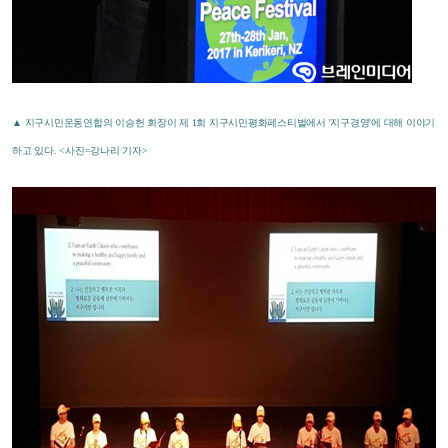
▲ 지구시민운동연합의 이승헌 회장이 제 1회 지구시민평화페스티벌에서 '지구경영'에 대해 이야기
하고 있다. <사진=강나리 기자>