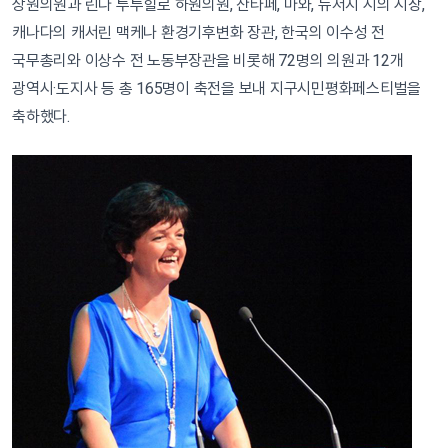
상원의원과 린다 투투힐로 하원의원, 산타페, 마와, 뉴저지 시의 시장,
캐나다의 캐서린 맥케나 환경기후변화 장관, 한국의 이수성 전
국무총리와 이상수 전 노동부장관을 비롯해 72명의 의원과 12개
광역시·도지사 등 총 165명이 축전을 보내 지구시민평화페스티벌을
축하했다.