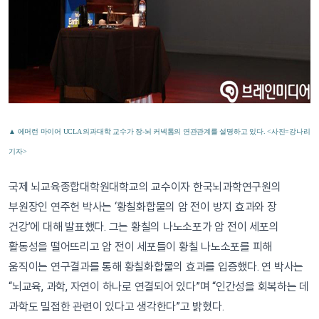
▲ 에머런 마이어 UCLA 의과대학 교수가 장-뇌 커넥톰의 연관관계를 설명하고 있다. <사진=강나리
기자>
국제 뇌교육종합대학원대학교의 교수이자 한국뇌과학연구원의
부원장인 연주헌 박사는 ‘황칠화합물의 암 전이 방지 효과와 장
건강’에 대해 발표했다. 그는 황칠의 나노소포가 암 전이 세포의
활동성을 떨어뜨리고 암 전이 세포들이 황칠 나노소포를 피해
움직이는 연구결과를 통해 황칠화합물의 효과를 입증했다. 연 박사는
“뇌교육, 과학, 자연이 하나로 연결되어 있다”며 “인간성을 회복하는 데
과학도 밀접한 관련이 있다고 생각한다”고 밝혔다.