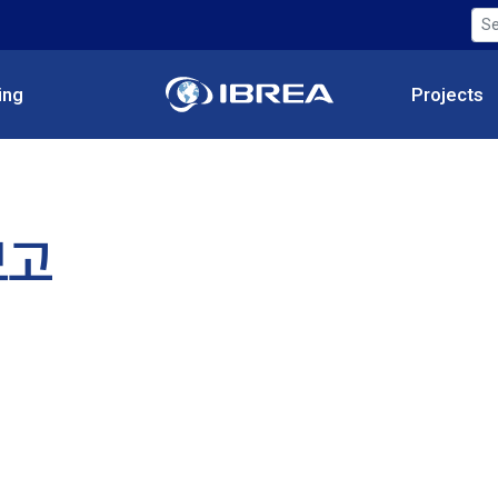
ing
Projects
보고